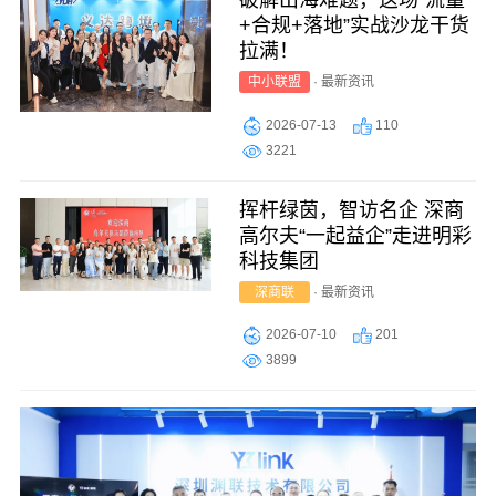
+合规+落地”实战沙龙干货
拉满！
中小联盟
·
最新资讯
2026-07-13
110
3221
挥杆绿茵，智访名企 深商
高尔夫“一起益企”走进明彩
科技集团
深商联
·
最新资讯
2026-07-10
201
3899