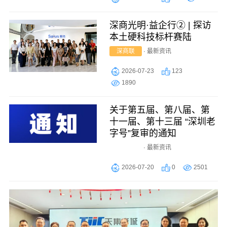
深商光明·益企行② | 探访
本土硬科技标杆赛陆
深商联
·
最新资讯
2026-07-23
123
1890
关于第五届、第八届、第
十一届、第十三届 “深圳老
字号”复审的通知
老字号
·
最新资讯
2026-07-20
0
2501