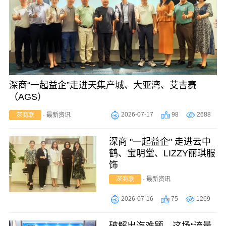
深商“一起益企”走进天集产城、大亚湾、艾吉赛
（AGS）
2026-07-17
98
2688
深商联
·
最新资讯
深商 "一起益企" 走进云中
鹤、宝明堂、LIZZY丽琪服
饰
深商联
·
最新资讯
2026-07-16
75
1269
破解出海难题，这场“流量