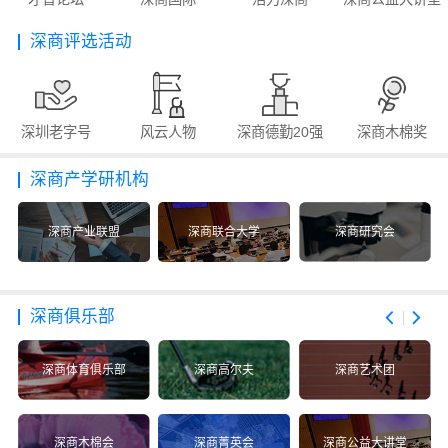
深商评选活动
深圳老字号
风云人物
深商德勤20强
深商木棉奖
深商产学研机构
深商产业联盟
深商联合大学
深商研究会
深商俱乐部
深商体育俱乐部
深商高尔夫
深商艺术团
深商木棉会
深商菁英会
深商公益大讲堂