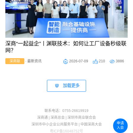
深商“一起益企”丨渊联技术：如何让工厂设备秒级联
网？
2026-07-09
210
3886
深商联
·
最新资讯
加载更多
联系电话：0755-26619919
深商通
|
深商总会
|
深圳市商业联合会
申请
深圳市中小企业公共服务平台
|
中国深商大会
入会
粤ICP备16048752号