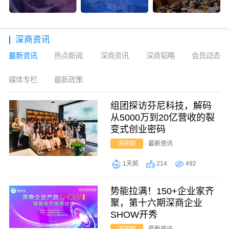
深商资讯
最新资讯
热点新闻
深商资讯
深商韬略
会员动态
媒体专栏
最新政策
组团探访芬尼科技，解码
从5000万到20亿营收的裂
变式创业密码
深商联
·
最新资讯
1天前
214
492
势能拉满！150+企业家齐
聚，第十六期深商企业
SHOW开秀
深商联
·
最新资讯