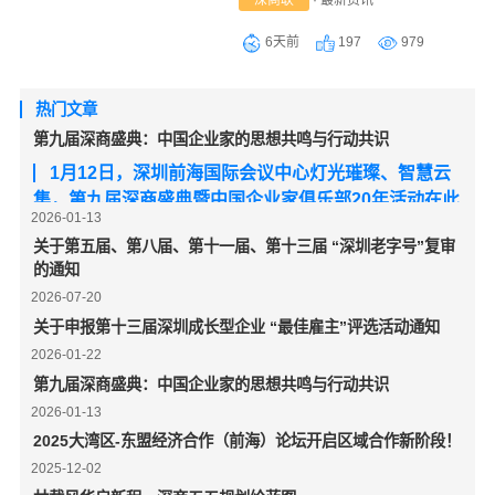
6天前
197
979
热门文章
第九届深商盛典：中国企业家的思想共鸣与行动共识
1月12日，深圳前海国际会议中心灯光璀璨、智慧云
集，第九届深商盛典暨中国企业家俱乐部20年活动在此
2026-01-13
隆重举行，一场汇聚中国顶尖企业家的思想盛宴如期绽
关于第五届、第八届、第十一届、第十三届 “深圳老字号”复审
放。李东生、马蔚华、谢永林、刘庆峰、林立、张文
的通知
中、林锋、何小鹏、尹烨等一众行业领军者齐聚鹏城，
2026-07-20
以“遇见未来的中国企业思想”为主题，立足国家高质量
关于申报第十三届深圳成长型企业 “最佳雇主”评选活动通知
发展战略全局，围绕产业革新、技术突破、生态构建、
2026-01-22
社会责任等关键议题深入探讨。
第九届深商盛典：中国企业家的思想共鸣与行动共识
2026-01-13
2025大湾区-东盟经济合作（前海）论坛开启区域合作新阶段！
2025-12-02