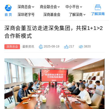
深商总会
商业联合会
中小平台
深圳老字号
深商基金会
了解深商
深商会董互访走进深免集团，共探1+1>2
合作新模式
2025-08-19
217
3820
深商总会
·
最新资讯