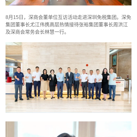
8月15日，深商会董单位互访活动走进深圳免税集团。深免
集团董事长尤江伟携高层热情接待张裕集团董事长周洪江
及深商会常务会长林慧一行。